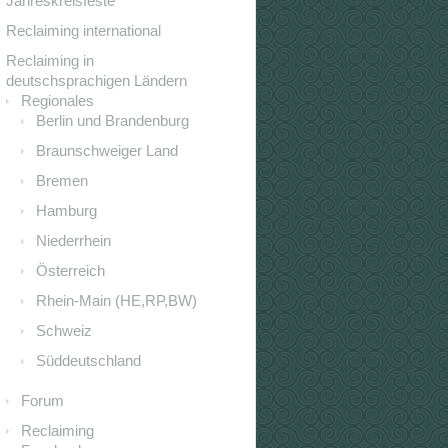
Jahreskreisfeste
Reclaiming international
Reclaiming in
deutschsprachigen Ländern
Regionales
Berlin und Brandenburg
Braunschweiger Land
Bremen
Hamburg
Niederrhein
Österreich
Rhein-Main (HE,RP,BW)
Schweiz
Süddeutschland
Forum
Reclaiming