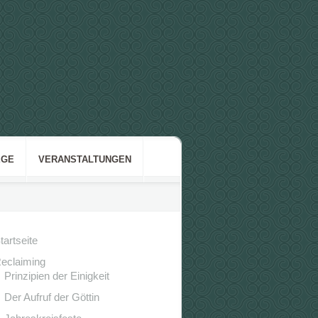
GE
VERANSTALTUNGEN
tartseite
eclaiming
Prinzipien der Einigkeit
Der Aufruf der Göttin