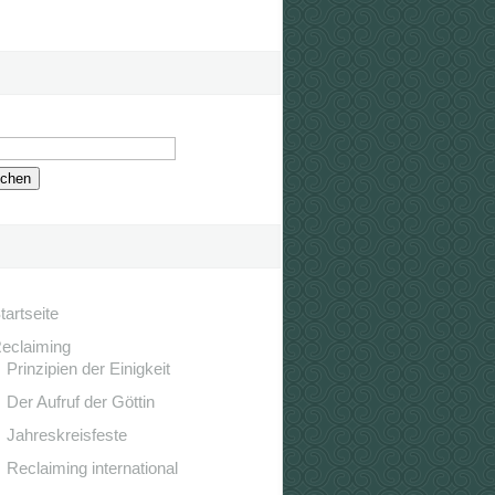
tartseite
eclaiming
Prinzipien der Einigkeit
Der Aufruf der Göttin
Jahreskreisfeste
Reclaiming international