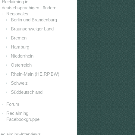
Reclaiming in
deutschsprachigen Ländern
Regionales
Berlin und Brandenburg
Braunschweiger Land
Bremen
Hamburg
Niederrhein
Österreich
Rhein-Main (HE,RP,BW)
Schweiz
Süddeutschland
Forum
Reclaiming
Facebookgruppe
eclaiming-Interviews