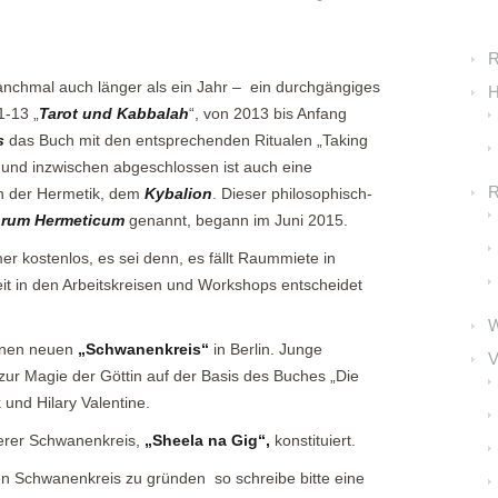
R
anchmal auch länger als ein Jahr – ein durchgängiges
H
1-13 „
Tarot und Kabbalah
“, von 2013 bis Anfang
s
das Buch mit den entsprechenden Ritualen „Taking
und inzwischen abgeschlossen ist auch eine
R
n der Hermetik, dem
Kybalion
. Dieser philosophisch-
rum Hermeticum
genannt, begann im Juni 2015.
r kostenlos, es sei denn, es fällt Raummiete in
it in den Arbeitskreisen und Workshops entscheidet
einen neuen
„Schwanenkreis“
in Berlin. Junge
V
r Magie der Göttin auf der Basis des Buches „Die
und Hilary Valentine.
erer
Schwanenkreis,
„Sheela na Gig“,
konstituiert.
n Schwanenkreis zu gründen so schreibe bitte eine