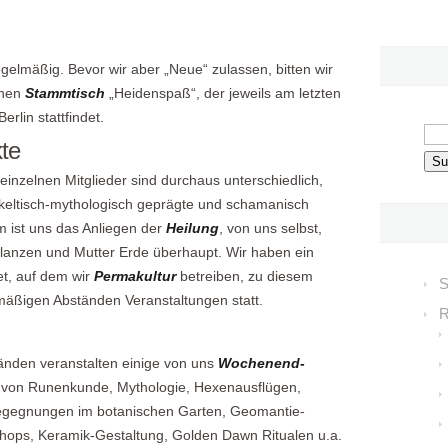
egelmäßig. Bevor wir aber „Neue“ zulassen, bitten wir
chen
Stammtisch
„Heidenspaß“, der jeweils am letzten
rlin stattfindet.
kte
einzelnen Mitglieder sind durchaus unterschiedlich,
s, keltisch-mythologisch geprägte und schamanisch
ist uns das Anliegen der
Heilung
, von uns selbst,
lanzen und Mutter Erde überhaupt. Wir haben ein
t, auf dem wir
Permakultur
betreiben, zu diesem
S
äßigen Abständen Veranstaltungen statt.
R
änden veranstalten einige von uns
Wochenend-
 von Runenkunde, Mythologie, Hexenausflügen,
gegnungen im botanischen Garten, Geomantie-
ops, Keramik-Gestaltung, Golden Dawn Ritualen u.a.