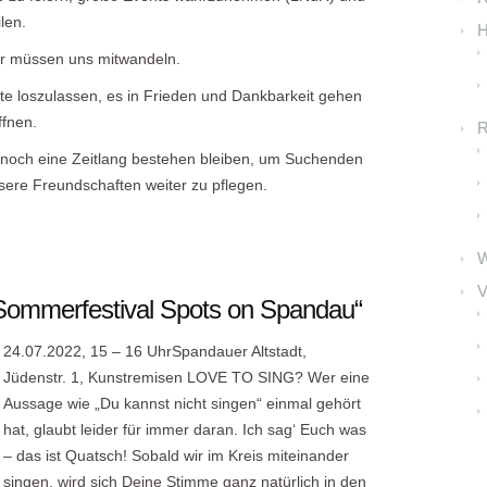
len.
H
wir müssen uns mitwandeln.
te loszulassen, es in Frieden und Dankbarkeit gehen
ffnen.
R
noch eine Zeitlang bestehen bleiben, um Suchenden
sere Freundschaften weiter zu pflegen.
V
„Sommerfestival Spots on Spandau“
24.07.2022, 15 – 16 UhrSpandauer Altstadt,
Jüdenstr. 1, Kunstremisen LOVE TO SING? Wer eine
Aussage wie „Du kannst nicht singen“ einmal gehört
hat, glaubt leider für immer daran. Ich sag‘ Euch was
– das ist Quatsch! Sobald wir im Kreis miteinander
singen, wird sich Deine Stimme ganz natürlich in den