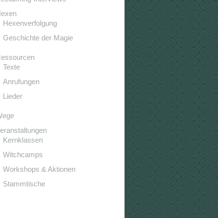
exen
Hexenverfolgung
Geschichte der Magie
essourcen
Texte
Anrufungen
Lieder
Wege
eranstaltungen
Kernklassen
Witchcamps
Workshops & Aktionen
Stammtische