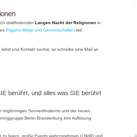
ionen
ich stattfindenden
Langen Nacht der Religionen
in
ses
Pagane Wege und Gemeinschaften
teil.
lebst und Kontakt suchst, so schreibe eine Mail an
IE berührt, und alles was SIE berührt
ringförmigen Sonnenfinsternis und der neuen
iminggruppe Berlin-Brandenburg ihre Auflösung
te zu feiern, große Events wahrzunehmen (LNdR) und
R