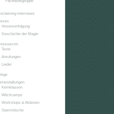
Facebookgruppe
eclaiming-Interviews
exen
Hexenverfolgung
Geschichte der Magie
essourcen
Texte
Anrufungen
Lieder
Wege
eranstaltungen
Kernklassen
Witchcamps
Workshops & Aktionen
Stammtische