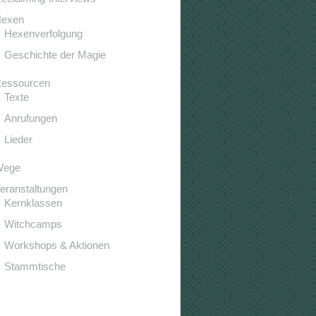
exen
Hexenverfolgung
Geschichte der Magie
essourcen
Texte
Anrufungen
Lieder
Wege
eranstaltungen
Kernklassen
Witchcamps
Workshops & Aktionen
Stammtische