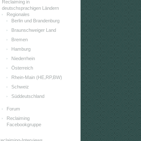
Reclaiming in
deutschsprachigen Ländern
Regionales
Berlin und Brandenburg
Braunschweiger Land
Bremen
Hamburg
Niederrhein
Österreich
Rhein-Main (HE,RP,BW)
Schweiz
Süddeutschland
Forum
Reclaiming
Facebookgruppe
eclaiming-Interviews