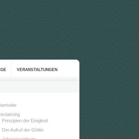
GE
VERANSTALTUNGEN
tartseite
eclaiming
Prinzipien der Einigkeit
Der Aufruf der Göttin