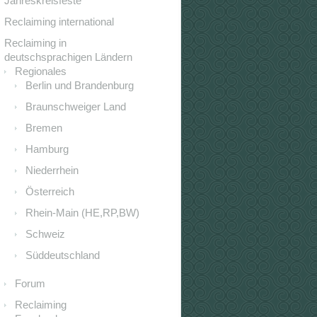
Jahreskreisfeste
Reclaiming international
Reclaiming in
deutschsprachigen Ländern
Regionales
Berlin und Brandenburg
Braunschweiger Land
Bremen
Hamburg
Niederrhein
Österreich
Rhein-Main (HE,RP,BW)
Schweiz
Süddeutschland
Forum
Reclaiming