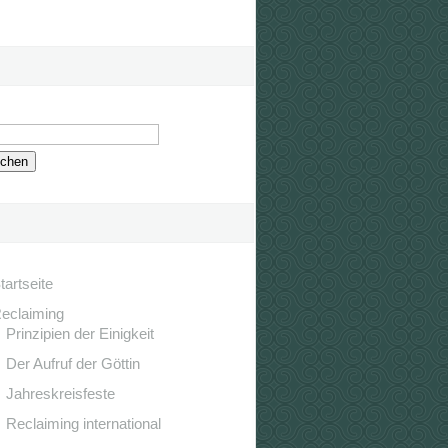
tartseite
eclaiming
Prinzipien der Einigkeit
Der Aufruf der Göttin
Jahreskreisfeste
Reclaiming international