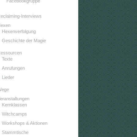
Facebookgruppe
eclaiming-Interviews
exen
Hexenverfolgung
Geschichte der Magie
essourcen
Texte
Anrufungen
Lieder
Wege
eranstaltungen
Kernklassen
Witchcamps
Workshops & Aktionen
Stammtische