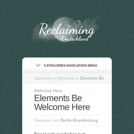
CATEGORIES NAVIGATION MENU
Startseite
»
Allgemein
»
Elements Be
Welcome Here
Elements Be
Welcome Here
Gepostet von
Berlin-Brandenburg